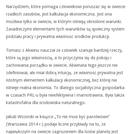
Narzędziem, które pomaga
człowiekowi
poruszać
się
w świecie
rzadkich zasobów,
jest kalkulacja ekonomiczna.
Jest ona
możliwa tylko w świe
cie, w którym istnieją określo
ne warunki.
Zasadniczymi ele
mentami tych warunków są
społeczny
system
podziału
pracy
i
prywatna
własność
środków produkcji.
Tomasz z Akwinu nauczał że człowiek szanuje bardziej rzeczy,
które są jego własnością, a to przyczynia się do pokoju i
zachowania porządku w świecie. Akwinata tego jeszcze nie
zdefiniował, ale miał dobrą intuicję, że własność prywatna jest
istotnym elementem kalkulacji ekonomicznej, bez której nie
istnieje realna ekonomia. To dlatego socjalistyczna gospodarka
w czasach PRL-u była nieefektywna i marnotrawna.
Była także
katastrofalna dla środowiska naturalnego.
Jakub Woziński w książce „To nie musi być państwowe”
(Warszawa 2014 r.) podaje liczne przykłady na to, że
największym na świecie zagrożeniem dla losów planety jest