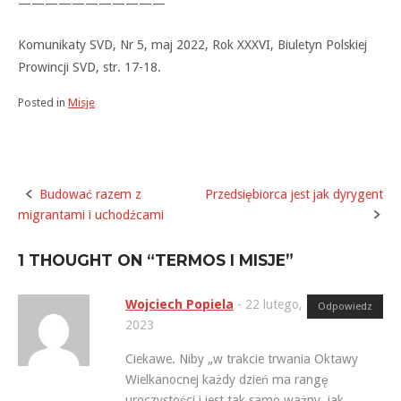
———————————
Komunikaty SVD, Nr 5, maj 2022, Rok XXXVI, Biuletyn Polskiej
Prowincji SVD, str. 17-18.
Posted in
Misje
Budować razem z
Przedsiębiorca jest jak dyrygent
Post
migrantami i uchodźcami
navigation
1 THOUGHT ON “
TERMOS I MISJE
”
Wojciech Popiela
-
22 lutego,
Odpowiedz
2023
Ciekawe. Niby „w trakcie trwania Oktawy
Wielkanocnej każdy dzień ma rangę
uroczystości i jest tak samo ważny, jak