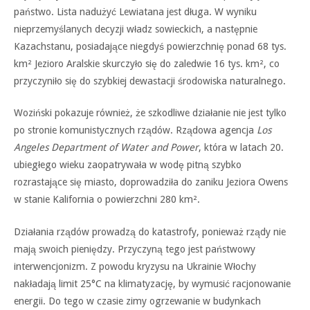
państwo. Lista nadużyć Lewiatana jest długa. W wyniku
nieprzemyślanych decyzji władz sowieckich, a następnie
Kazachstanu, posiadające niegdyś powierzchnię ponad 68 tys.
km² Jezioro Aralskie skurczyło się do zaledwie 16 tys. km², co
przyczyniło się do szybkiej dewastacji środowiska naturalnego.
Woziński pokazuje również, że szkodliwe działanie nie jest tylko
po stronie komunistycznych rządów. Rządowa agencja
Los
Angeles Department of Water and Power
, która w latach 20.
ubiegłego wieku zaopatrywała w wodę pitną szybko
rozrastające się miasto, doprowadziła do zaniku Jeziora Owens
w stanie Kalifornia o powierzchni 280 km².
Działania rządów prowadzą do katastrofy, ponieważ rządy nie
mają swoich pieniędzy. Przyczyną tego jest państwowy
interwencjonizm. Z powodu kryzysu na Ukrainie Włochy
nakładają limit 25°C na klimatyzację, by wymusić racjonowanie
energii. Do tego w czasie zimy ogrzewanie w budynkach