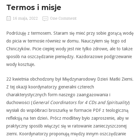
Termos i misje
16 maja, 2022
One Comment
Podróżuję
z
termosem.
Staram się mieć przy sobie go
rącą wodę
do picia w termosie
również w domu. Nauczyłem
się tego od
Chińczyków. Picie
ciepłej
wody
jest
nie
tylko
zdrowe, ale to także
sposób na
oszczędzanie pieniędzy. Każ
dorazowe podgrzewanie
wody
kosztuje.
22
kwietnia
obchodzony
był
Międzynarodowy
Dzień
Matki Ziemi.
Z tej okazji koor
dynatorzy generalni czterech
charakterystycznych form na
szego zaangażowania i
ducho
wości (
General Coordinators
for 4 CDs and Spirituality
)
wysłali do współbraci broszur
kę w formacie PDF z teolo
giczną
refleksją na ten dzień.
Prócz modlitwy było zaprosze
nie,
aby
w
praktyczny sposób włączyć
się w ratowanie zanieczysz
czonej
ziemi. Koordynatorzy
proponują
między
innym
oszczędzanie