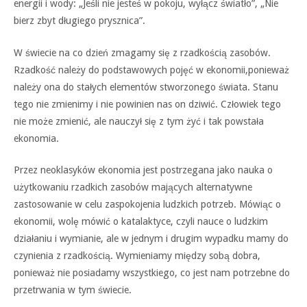
energii i wody:
„Jeśli nie jesteś w pokoju, wy
łącz światło”, „Nie
bierz zbyt
długiego prysznica”.
W świecie na co dzień zma
gamy się z rzadkością zaso
bów.
Rzadkość należy do pod
stawowych pojęć w ekonomii,
ponieważ
należy ona do sta
łych elementów stworzonego
świata. Stanu
tego nie zmieni
my i nie powinien nas on dzi
wić. Człowiek tego
nie może
zmienić, ale nauczył się z tym
żyć i tak powstała
ekonomia.
Przez neoklasyków ekono
mia jest postrzegana jako na
uka o
użytkowaniu rzadkich
zasobów mających alternatyw
ne
zastosowanie w celu zaspo
kojenia ludzkich potrzeb. Mó
wiąc o
ekonomii, wolę mówić
o
katalaktyce,
czyli
nauce
o ludzkim
działaniu i wymia
nie, ale w jednym i drugim wy
padku
mamy
do
czynienia
z
rzadkością.
Wymieniamy
między sobą dobra,
ponieważ
nie
posiadamy
wszystkiego,
co
jest
nam
potrzebne
do
przetrwania w tym świecie.