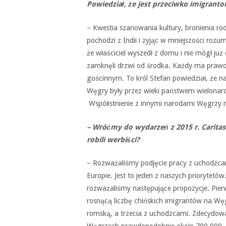
Powiedział, że jest przeciwko imigrantom
– Kwestia szanowania kultury, bronienia ro
pochodzi z Indii i żyjąc w mniejszości rozum
że właściciel wyszedł z domu i nie mógł już
zamknęli drzwi od środka. Każdy ma prawo
gościnnym. To król Stefan powiedział, że nar
Węgry były przez wieki państwem wielonar
Współistnienie z innymi narodami Węgrzy ma
– Wróćmy do wydarzeń z 2015 r. Carita
robili werbiści?
– Rozważaliśmy podjęcie pracy z uchodźcam
Europie. Jest to jeden z naszych priorytetó
rozważaliśmy następujące propozycje. Pie
rosnącą liczbę chińskich imigrantów na Wę
romską, a trzecia z uchodźcami. Zdecydowal