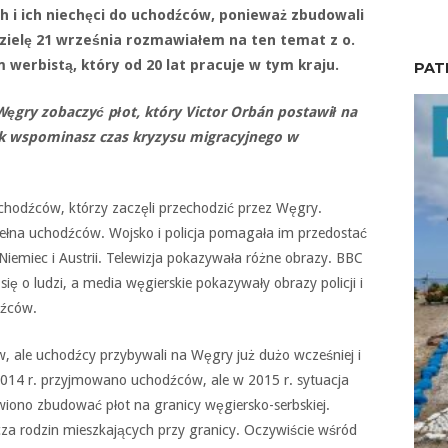
h i ich niechęci do uchodźców, ponieważ zbudowali
edzielę 21 września rozmawiałem na ten temat z o.
werbistą, który od 20 lat pracuje w tym kraju.
PAT
Węgry zobaczyć płot, który Victor Orbán postawił na
Jak wspominasz czas kryzysu migracyjnego w
hodźców, którzy zaczęli przechodzić przez Węgry.
ełna uchodźców. Wojsko i policja pomagała im przedostać
 Niemiec i Austrii. Telewizja pokazywała różne obrazy. BBC
 się o ludzi, a media węgierskie pokazywały obrazy policji i
dźców.
, ale uchodźcy przybywali na Węgry już dużo wcześniej i
 2014 r. przyjmowano uchodźców, ale w 2015 r. sytuacja
wiono zbudować płot na granicy węgiersko-serbskiej.
cza rodzin mieszkających przy granicy. Oczywiście wśród