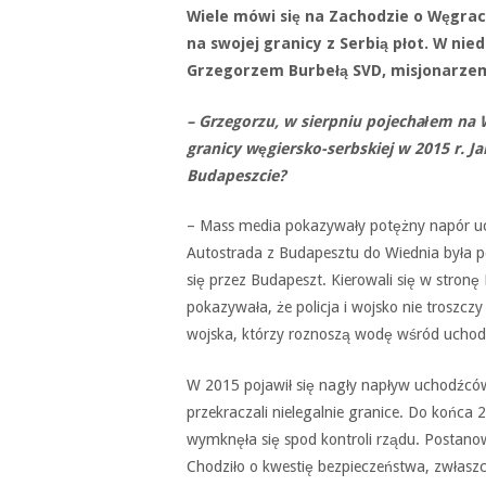
Wiele mówi się na Zachodzie o Węgrac
na swojej granicy z Serbią płot. W ni
Grzegorzem Burbełą SVD, misjonarzem 
– Grzegorzu, w sierpniu pojechałem na 
granicy węgiersko-serbskiej w 2015 r. 
Budapeszcie?
– Mass media pokazywały potężny napór uc
Autostrada z Budapesztu do Wiednia była p
się przez Budapeszt. Kierowali się w stronę
pokazywała, że policja i wojsko nie troszczy
wojska, którzy roznoszą wodę wśród ucho
W 2015 pojawił się nagły napływ uchodźców
przekraczali nielegalnie granice. Do końca
wymknęła się spod kontroli rządu. Postano
Chodziło o kwestię bezpieczeństwa, zwłasz