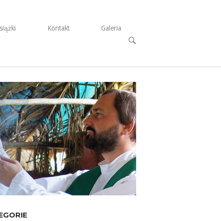
siążki
Kontakt
Galeria
Open
search
bar
EGORIE