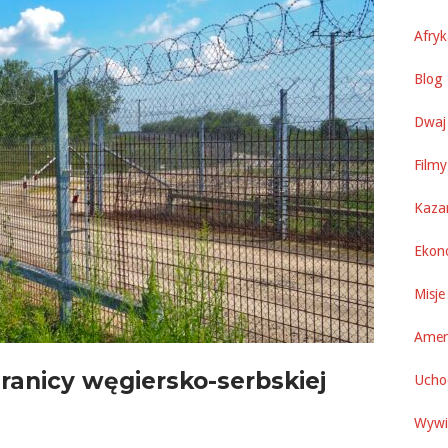
Afry
Blog 
Dwaj 
Filmy
Kaza
Ekon
Misje
Amer
anicy węgiersko-serbskiej
Uchod
Wywi