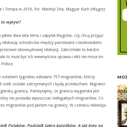
e i Tompa w 2016,
fot. Merényi Zita, Magyar Kurír (Węgry)
a to wpływ?
 jakieś dwa lata temu i zapytał Węgrów, czy chcą przyjąć
ą relokację uchodźców między państwami członkowskimi
przeciwni obowiązkowej relokacji. Zabrzmiało to bardzo
e to musi być ich wewnętrzna sprawa i nikt nie może im
 Polsce.
MOJ
 w ostatnim tygodniu odesłano 757 imigrantów, którzy
68 osób zostało zatrzymanych i będę przesłuchani. Migranci
gierską granicę. Pamiętajmy, że granica węgierska jest
, który nie pozwala wpuszczać nielegalnych imigrantów. Co
rzez migrantów pod płotem na granicy. W czerwcu telewizja
ił Polaków. Podzielił także katolików. A jak było na