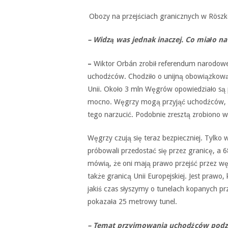
Obozy na przejściach granicznych w
Röszk
– Widzą was jednak inaczej. Co miało n
–
Wiktor Orbán zrobił referendum narodowe
uchodźców. Chodziło o unijną obowiązkow
Unii. Około 3 mln Węgrów opowiedziało są 
mocno. Węgrzy mogą przyjąć uchodźców, al
tego narzucić. Podobnie zresztą zrobiono w
Węgrzy czują się teraz bezpieczniej. Tylko
próbowali przedostać się przez granicę, a 
mówią, że oni mają prawo przejść przez wę
także granicą Unii Europejskiej. Jest prawo
jakiś czas słyszymy o tunelach kopanych p
pokazała 25 metrowy tunel.
– Temat przyjmowania uchodźców podziel