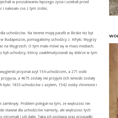
jechali w poszukiwaniu lepszego życia i uciekali przed
 i należało coś z tym zrobić.
a uchodźców. Na terenie mojej parafii w Bicske też był
WOL
m w Budapeszcie, pomagaliśmy uchodźcy z Afryki. Węgrzy
tać na Węgrzech. O tym mało mówi się w mass mediach.
ż byli uchodźcy, którzy zaaklimatyzowali się dobrze w tym
węgierski przyznał azyl 154 uchodźcom, a 271 osób
przyjęcia, a 4675 zostały nie przyjęte (ich wnioski zostały
h było: 1833 uchodźców z azylem, 1542 osoby chronione i
ie zamknęły. Problem polegał na tym, że większość nie
ski stawiał dla uchodźców namioty, ale większość tych
co otrzymali i szli dalej. Taka ich postawa oraz przypadki