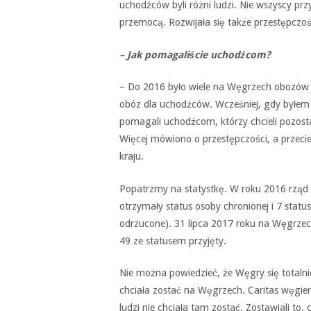
uchodźców byli różni ludzi. Nie wszyscy przy
przemocą. Rozwijała się także przestępczość
– Jak pomagaliście uchodźcom?
– Do 2016 było wiele na Węgrzech obozów dl
obóz dla uchodźców. Wcześniej, gdy byłe
pomagali uchodźcom, którzy chcieli pozos
Więcej mówiono o przestępczości, a przecie
kraju.
Popatrzmy na statystkę. W roku 2016 rząd 
otrzymały status osoby chronionej i 7 status 
odrzucone). 31 lipca 2017 roku na Węgrzec
49 ze statusem przyjęty.
Nie można powiedzieć, że Węgry się totaln
chciała zostać na Węgrzech. Caritas węgier
ludzi nie chciała tam zostać. Zostawiali to, 