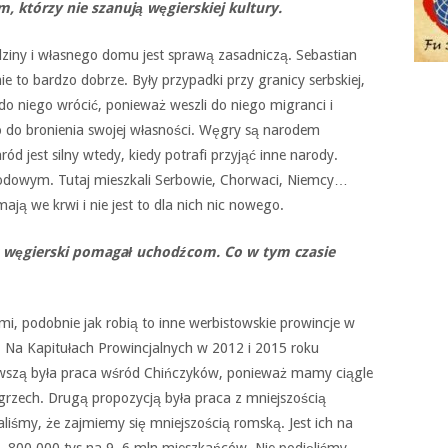
, którzy nie szanują węgierskiej kultury.
dziny i własnego domu jest sprawą zasadniczą. Sebastian
ie to bardzo dobrze. Były przypadki przy granicy serbskiej,
 do niego wrócić, ponieważ weszli do niego migranci i
 do bronienia swojej własności. Węgry są narodem
ód jest silny wtedy, kiedy potrafi przyjąć inne narody.
odowym. Tutaj mieszkali Serbowie, Chorwaci, Niemcy…
ją we krwi i nie jest to dla nich nic nowego.
s węgierski pomagał uchodźcom. Co w tym czasie
i, podobnie jak robią to inne werbistowskie prowincje w
w. Na Kapitułach Prowincjalnych w 2012 i 2015 roku
rwszą była praca wśród Chińczyków, ponieważ mamy ciągle
grzech. Drugą propozycją była praca z mniejszością
iśmy, że zajmiemy się mniejszością romską. Jest ich na