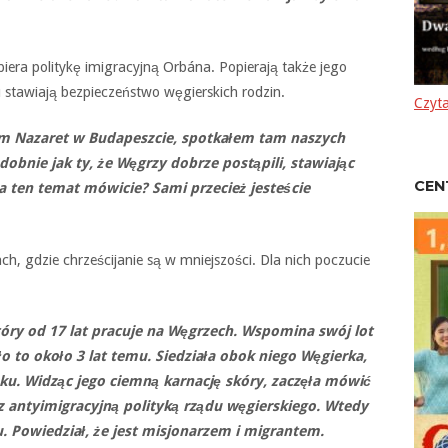
ra politykę imigracyjną Orbána. Popierają także jego
 stawiają bezpieczeństwo węgierskich rodzin.
Czyta
 Nazaret w Budapeszcie, spotkałem tam naszych
dobnie jak ty, że Węgrzy dobrze postąpili, stawiając
CEN
na ten temat mówicie? Sami przecież jesteście
jach, gdzie chrześcijanie są w mniejszości. Dla nich poczucie
tóry od 17 lat pracuje na Węgrzech. Wspomina swój lot
to około 3 lat temu. Siedziała obok niego Węgierka,
ku. Widząc jego ciemną karnację skóry, zaczęła mówić
 z antyimigracyjną polityką rządu węgierskiego. Wtedy
. Powiedział, że jest misjonarzem i migrantem.