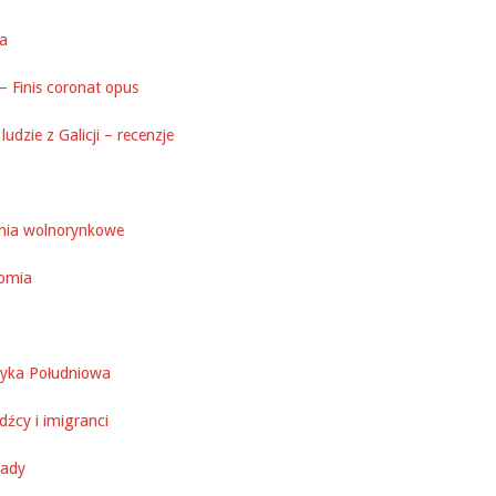
ka
– Finis coronat opus
ludzie z Galicji – recenzje
nia wolnorynkowe
omia
yka Południowa
źcy i imigranci
ady