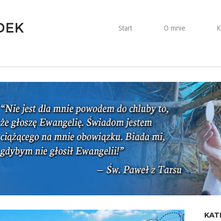
Start
O mnie
K
KAT