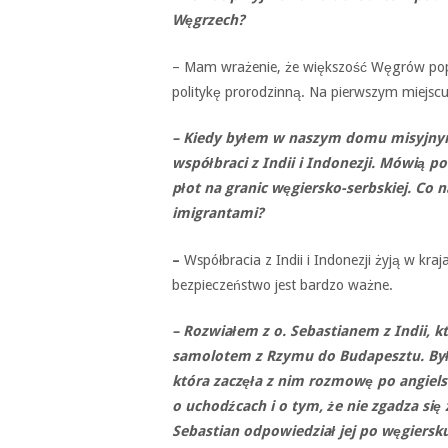
Węgrzech?
– Mam wrażenie, że większość Węgrów popie
politykę prorodzinną. Na pierwszym miejscu
– Kiedy byłem w naszym domu misyjnym
współbraci z Indii i Indonezji. Mówią po
płot na granic węgiersko-serbskiej. Co 
imigrantami?
–
Współbracia z Indii i Indonezji żyją w kra
bezpieczeństwo jest bardzo ważne.
– Rozwiałem z o. Sebastianem z Indii, k
samolotem z Rzymu do Budapesztu. Było 
która zaczęła z nim rozmowę po angiels
o uchodźcach i o tym, że nie zgadza się
Sebastian odpowiedział jej po węgiersku