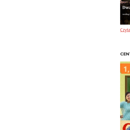
Czyta
CEN