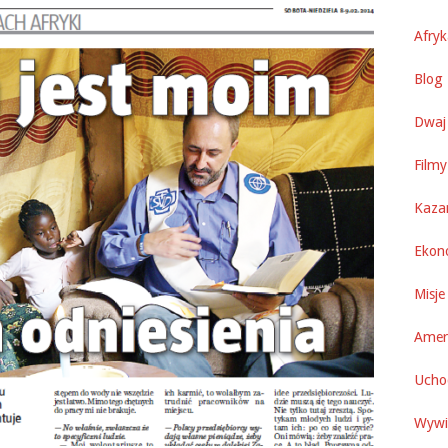
Afry
Blog 
Dwaj 
Filmy
Kaza
Ekon
Misje
Amer
Uchod
Wywi