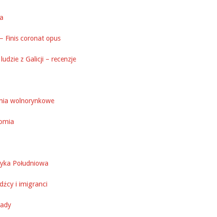
ka
– Finis coronat opus
ludzie z Galicji – recenzje
nia wolnorynkowe
omia
yka Południowa
źcy i imigranci
ady