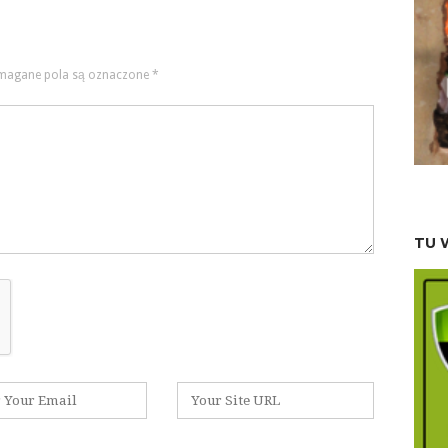
agane pola są oznaczone
*
TU 
Witryna
internetowa