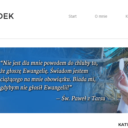
Start
O mnie
K
KAT