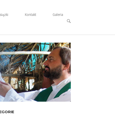
siążki
Kontakt
Galeria
Open
search
bar
EGORIE