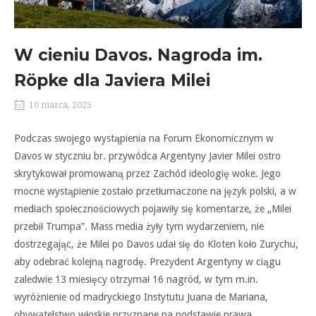
W cieniu Davos. Nagroda im.
Röpke dla Javiera Milei
10 marca, 2025
Podczas swojego wystąpienia na Forum Ekonomicznym w
Davos w styczniu br. przywódca Argentyny Javier Milei ostro
skrytykował promowaną przez Zachód ideologię woke. Jego
mocne wystąpienie zostało przetłumaczone na język polski, a w
mediach społecznościowych pojawiły się komentarze, że „Milei
przebił Trumpa”. Mass media żyły tym wydarzeniem, nie
dostrzegając, że Milei po Davos udał się do Kloten koło Zurychu,
aby odebrać kolejną nagrodę. Prezydent Argentyny w ciągu
zaledwie 13 miesięcy otrzymał 16 nagród, w tym m.in.
wyróżnienie od madryckiego Instytutu Juana de Mariana,
obywatelstwo włoskie przyznane na podstawie prawa