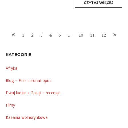
MORE
CZYTAJ WIĘCEJ
TAG
Posts
1
2
3
4
5
…
10
11
12
navigation
KATEGORIE
Afryka
Blog – Finis coronat opus
Dwaj ludzie z Galicji – recenzje
Filmy
Kazania wolnorynkowe