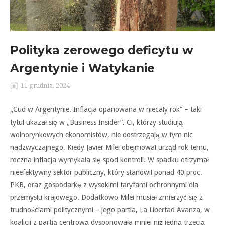
Polityka zerowego deficytu w
Argentynie i Watykanie
11 grudnia, 2024
„Cud w Argentynie. Inflacja opanowana w niecały rok” – taki
tytuł ukazał się w „Business Insider”. Ci, którzy studiują
wolnorynkowych ekonomistów, nie dostrzegają w tym nic
nadzwyczajnego. Kiedy Javier Milei obejmował urząd rok temu,
roczna inflacja wymykała się spod kontroli. W spadku otrzymał
nieefektywny sektor publiczny, który stanowił ponad 40 proc.
PKB, oraz gospodarkę z wysokimi taryfami ochronnymi dla
przemysłu krajowego. Dodatkowo Milei musiał zmierzyć się z
trudnościami politycznymi – jego partia, La Libertad Avanza, w
koalicji z partią centrową dysponowała mniej niż jedną trzecią