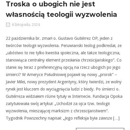
Troska o ubogich nie jest
własnością teologii wyzwolenia
8 listopada, 2024
22 października br. zmarł o. Gustavo Gutiérrez OP, jeden z
twórców teologii wyzwolenia. Peruwiański teolog podkreślał, że
„ubóstwo to nie tylko kwestia społeczna, ale także teologiczna,
stanowiąca centralny element przesłania chrześcijańskiego”. Co
stanie się teraz z preferencyjną opcją na rzecz ubogich po jego
śmierci? W Ameryce Południowej pojawił się nowy „prorok” –
Javier Milei, nowy prezydent Argentyny, który twierdzi, że wolny
rynek jest kluczem do wyciągnięcia ludzi z biedy. Po śmierci o.
Gutiérreza widziałem różne tytuły w Internecie. Fundacja Opoka
zatytułowała swój artykuł: „Uchodził za ojca tzw. teologii
wyzwolenia, mieszającej marksizm z chrześcijaństwem”.
Tygodnik Powszechny napisał: „Jego refleksja była zawsze […]