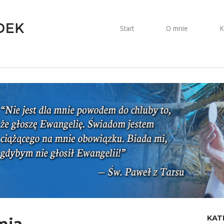
Start
O mnie
K
KAT
mia