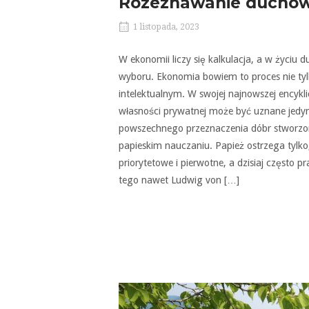
Rozeznawanie duchowe
1 listopada, 2023
W ekonomii liczy się kalkulacja, a w życiu
wyboru. Ekonomia bowiem to proces nie ty
intelektualnym. W swojej najnowszej encyklic
własności prywatnej może być uznane jedyn
powszechnego przeznaczenia dóbr stworzo
papieskim nauczaniu. Papież ostrzega tyl
priorytetowe i pierwotne, a dzisiaj często 
tego nawet Ludwig von […]