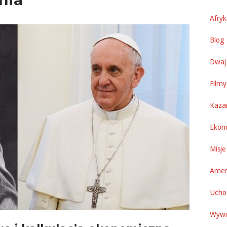
Afry
Blog 
Dwaj 
Filmy
Kaza
Ekon
Misje
Amer
Uchod
Wywi