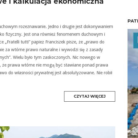
 i kalkulacja ekonomiczna
PAT
 duchowym rozeznawanie. Jedno i drugie jest dokonywaniem
lko fizyczny. Jest ona również fenomenem duchowym i
e „Fratelli tutti” papież Franciszek pisze, że „prawo do
ie za wtórne prawo naturalne i wywodzi się z zasady
nych”. Wielu było tym zaskoczonych. Nic nowego w
ko, że prawa wtórne nie mogą być stawiane ponad prawa
prawo do własności prywatnej jest absolutyzowane. Nie robił
MORE
CZYTAJ WIĘCEJ
TAG