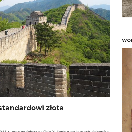
WOL
standardowi złota
2016 r. przewodniczący Chin Xi Jinping na łamach dziennika