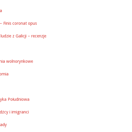
ka
– Finis coronat opus
ludzie z Galicji – recenzje
nia wolnorynkowe
omia
yka Południowa
źcy i imigranci
ady