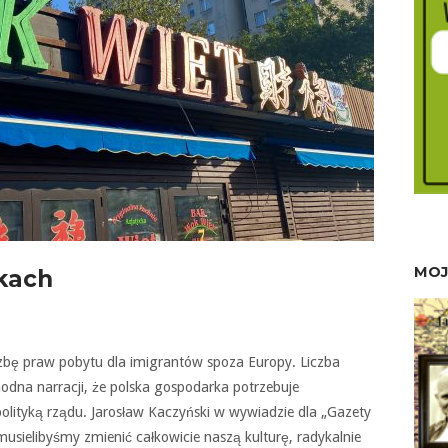
MOJ
kach
zbę praw pobytu dla imigrantów spoza Europy. Liczba
chodna narracji, że polska gospodarka potrzebuje
polityką rządu. Jarosław Kaczyński w wywiadzie dla „Gazety
„musielibyśmy zmienić całkowicie naszą kulturę, radykalnie