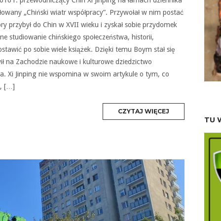
ułowany „Chiński wiatr współpracy”. Przywołał w nim postać
ry przybył do Chin w XVII wieku i zyskał sobie przydomek
e studiowanie chińskiego społeczeństwa, historii,
tawić po sobie wiele książek. Dzięki temu Boym stał się
ił na Zachodzie naukowe i kulturowe dziedzictwo
ca. Xi Jinping nie wspomina w swoim artykule o tym, co
, […]
MORE
CZYTAJ WIĘCEJ
TAG
TU 