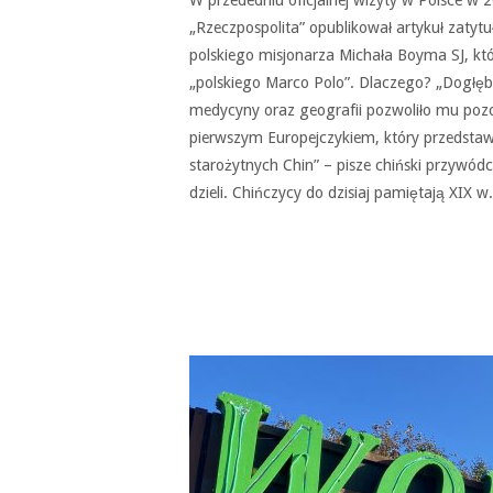
„Rzeczpospolita” opublikował artykuł zatyt
polskiego misjonarza Michała Boyma SJ, któ
„polskiego Marco Polo”. Dlaczego? „Dogłębn
medycyny oraz geografii pozwoliło mu pozos
pierwszym Europejczykiem, który przedstaw
starożytnych Chin” – pisze chiński przywód
dzieli. Chińczycy do dzisiaj pamiętają XIX w.