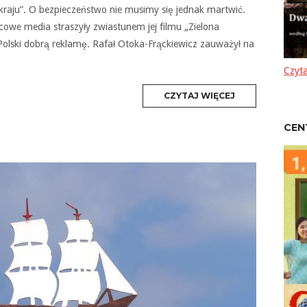
raju”. O bezpieczeństwo nie musimy się jednak martwić.
cowe media straszyły zwiastunem jej filmu „Zielona
 Polski dobrą reklamę. Rafał Otoka-Frąckiewicz zauważył na
Czyta
MORE
CZYTAJ WIĘCEJ
TAG
CEN