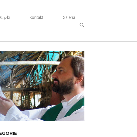
siążki
Kontakt
Galeria
Open
search
bar
EGORIE