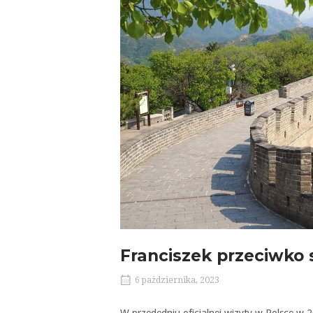
Franciszek przeciwko 
6 października, 2023
W przededniu oficjalnej wizyty w Polsce w 