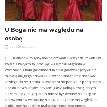
U Boga nie ma względu na
osobę
21 kwietnia, 2010
(…) Działalność misyjną można prowadzić wszędzie, również w
Polsce. Odkryłem to, pracując w Ośrodku Migranta w
Warszawie. Cnota gościnności to stała gotowość przyjęcia z
miłością drugiego człowieka. Powinna ona charakteryzować
każdego chrześcijanina, a zwłaszcza misjonarza. Z jednej strony
jadę do innych krajów, aby tam głosić Dobrą Nowinę obcym
ludziom, ale z drugiej strony muszę być otwarty na przejęcie
cudzoziemców we własnym kraju. U Boga nie ma względu na
osobę. Bóg na co dzień praktykuje cnotę gościnności,