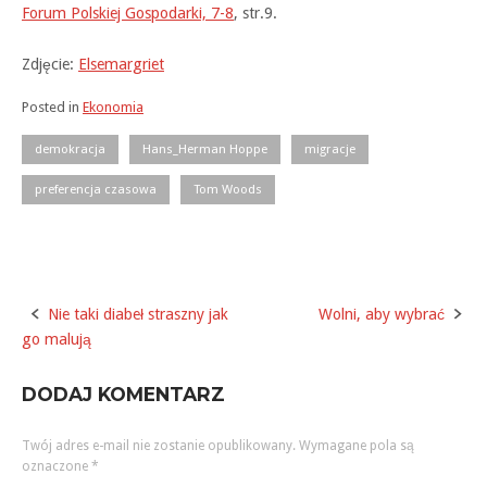
Forum Polskiej Gospodarki, 7-8
, str.9.
Zdjęcie:
Elsemargriet
Posted in
Ekonomia
demokracja
Hans_Herman Hoppe
migracje
preferencja czasowa
Tom Woods
Nie taki diabeł straszny jak
Wolni, aby wybrać
Post
go malują
navigation
DODAJ KOMENTARZ
Twój adres e-mail nie zostanie opublikowany.
Wymagane pola są
oznaczone
*