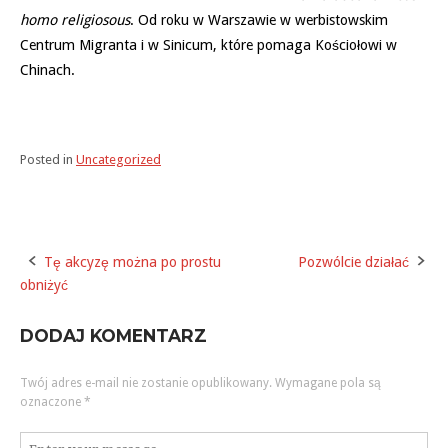
homo religiosous
. Od roku w Warszawie w werbistowskim
Centrum Migranta i w Sinicum, które pomaga Kościołowi w
Chinach.
Posted in
Uncategorized
Tę akcyzę można po prostu
Pozwólcie działać
Post
obniżyć
navigation
DODAJ KOMENTARZ
Twój adres e-mail nie zostanie opublikowany.
Wymagane pola są
oznaczone
*
Komentarz