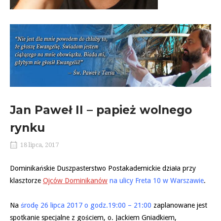
Jan Paweł II – papież wolnego
rynku
18 lipca, 2017
Dominikańskie Duszpasterstwo Postakademickie działa przy
klasztorze
Ojców Dominikanów
na ulicy Freta 10 w Warszawie
.
Na
środę 26 lipca 2017
o godz.19:00 – 21:00
zaplanowane jest
spotkanie specjalne z gościem, o. Jackiem Gniadkiem,