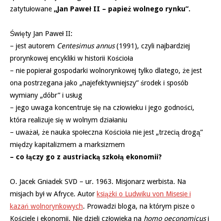
zatytułowane
„Jan Paweł II – papież wolnego rynku”.
Święty Jan Paweł II:
– jest autorem
Centesimus annus
(1991), czyli najbardziej
prorynkowej encykliki w historii Kościoła
– nie popierał gospodarki wolnorynkowej tylko dlatego, że jest
ona postrzegana jako „najefektywniejszy” środek i sposób
wymiany „dóbr” i usług
– jego uwaga koncentruje się na człowieku i jego godności,
która realizuje się w wolnym działaniu
– uważał, że nauka społeczna Kościoła nie jest „trzecią drogą”
między kapitalizmem a marksizmem
– co łączy go z austriacką szkołą ekonomii?
O. Jacek Gniadek SVD – ur. 1963. Misjonarz werbista. Na
misjach był w Afryce. Autor
książki o Ludwiku von Misesie i
kazań wolnorynkowych
. Prowadzi bloga, na którym pisze o
Kościele i ekonomii. Nie dzieli człowieka na
homo oeconomicus
i