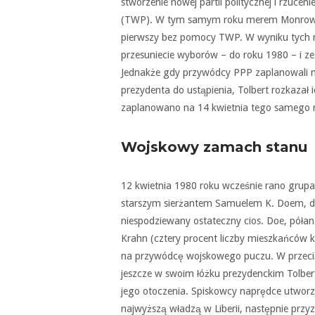
stworzenie nowej partii politycznej i rzuce
(TWP). W tym samym roku merem Monrowii z
pierwszy bez pomocy TWP. W wyniku tych n
przesuniecie wyborów – do roku 1980 – i zez
Jednakże gdy przywódcy PPP zaplanowali n
prezydenta do ustąpienia, Tolbert rozkazał
zaplanowano na 14 kwietnia tego samego r
Wojskowy zamach stanu
12 kwietnia 1980 roku wcześnie rano grupa s
starszym sierżantem Samuelem K. Doem, d
niespodziewany ostateczny cios. Doe, póła
Krahn (cztery procent liczby mieszkańców 
na przywódcę wojskowego puczu. W przeci
jeszcze w swoim łóżku prezydenckim Tolbert
jego otoczenia. Spiskowcy naprędce utworz
najwyższą władzą w Liberii, następnie przy