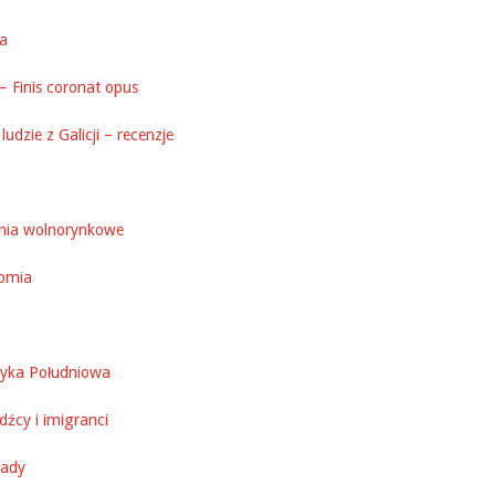
ka
– Finis coronat opus
ludzie z Galicji – recenzje
nia wolnorynkowe
omia
yka Południowa
źcy i imigranci
ady