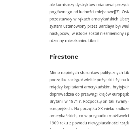
ale komisarzy dystryktów mianował prezyd
pogłównego od ludności miejscowej[3]. Osta
pozostawały w rękach amerykańskich Liberyj
system ustanowiony przez Barclaya był wie
następców, w istocie został niezmieniony i
rdzenny mieszkaniec Liberii.
Firestone
Mimo napiętych stosunków politycznych Lib
początku zaciągał wielkie pożyczki i żył na
między kapitałami amerykańskim, brytyjski
doprowadziła do przewagi krajów europejskic
Brytanii w 1871 r. Rozpoczął on tak zwany o
europejskich. Na początku XX wieku zadłuże
amerykańskich, co w przypadku możliwości
1909 roku z powodu niewypłacalności rządu w