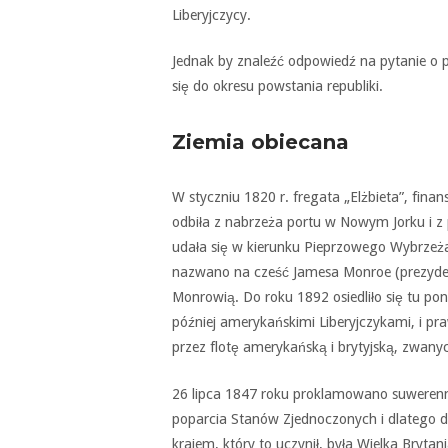
Liberyjczycy.
Jednak by znaleźć odpowiedź na pytanie o 
się do okresu powstania republiki.
Ziemia obiecana
W styczniu 1820 r. fregata „Elżbieta”, fi
odbiła z nabrzeża portu w Nowym Jorku i 
udała się w kierunku Pieprzowego Wybrzeż
nazwano na cześć Jamesa Monroe (prezyde
Monrowią. Do roku 1892 osiedliło się tu p
później amerykańskimi Liberyjczykami, i pr
przez flotę amerykańską i brytyjską, zwany
26 lipca 1847 roku proklamowano suwerenne
poparcia Stanów Zjednoczonych i dlatego d
krajem, który to uczynił, była Wielka Brytan