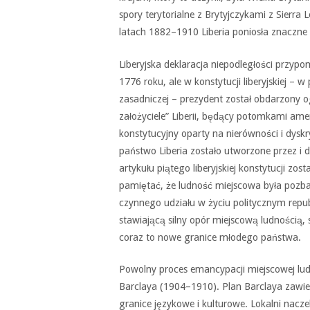
spory terytorialne z Brytyjczykami z Sierr
latach 1882–1910 Liberia poniosła znaczne st
Liberyjska deklaracja niepodległości przyp
1776 roku, ale w konstytucji liberyjskiej –
zasadniczej – prezydent został obdarzony 
założyciele” Liberii, będący potomkami ame
konstytucyjny oparty na nierówności i dyskry
państwo Liberia zostało utworzone przez i
artykułu piątego liberyjskiej konstytucji z
pamiętać, że ludność miejscowa była pozba
czynnego udziału w życiu politycznym republ
stawiającą silny opór miejscową ludnością,
coraz to nowe granice młodego państwa.
Powolny proces emancypacji miejscowej ludn
Barclaya (1904–1910). Plan Barclaya zawierał
granice językowe i kulturowe. Lokalni nacz