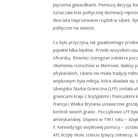
pięcioma gwiazdkami. Pierwszą decyzją Rady
oznaczała kres politycznej dominacji repre
dwa lata nieprzerwanie rządzili w Liberii. 
polityczne na świecie.
Co było przyczyną tak gwałtownego przebie
popełnił kilka błędów. Przede wszystkim usun
oficerską. Również szeregowi żołnierze poc
stłumienia rozruchów w Monrowii. Należy p
afrykańskich, Liberia nie miała tradycji mil
wojskowym była milicja, która składała si
Liberyjska Służba Graniczna (LFF) została 
granicami kraju z brytyjskimi i francuskimi 
Francja i Wielka Brytania ustawicznie groził
kontroli swoich granic. Początkowo LFF by
amerykańskiej. Dopiero w 1961 roku – dzię
F. Kennedy’ego wojskowej pomocy – została 
AFL liczyły około sześciu tysięcy żołnierzy.