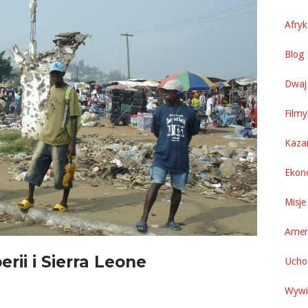
Afry
Blog 
Dwaj 
Filmy
Kaza
Ekon
Misje
Amer
erii i Sierra Leone
Uchod
Wywi