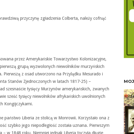
prawdziwą przyczynę zgładzenia Colberta, należy cofnąć
nansowana przez Amerykańskie Towarzystwo Kolonizacyjne,
z pierwszą grupą wyzwolonych niewolników murzyńskich
a. Pierwszą z osad utworzono na Przylądku Mesurado i
MOJ
nta Stanów Zjednoczonych w latach 1817-25) –
onad szesnaście tysięcy Murzynów amerykańskich, zwanych
awie sześć tysięcy niewolników afrykańskich uwolnionych
ch Kongijczykami.
 państwo Liberia ze stolicą w Monrowii. Korzystało ona z
ość szybko jego niepodległość została uznana. Pierwszym
ia – w 1848 roku. Niemniej jednak Liberia toczyła długie