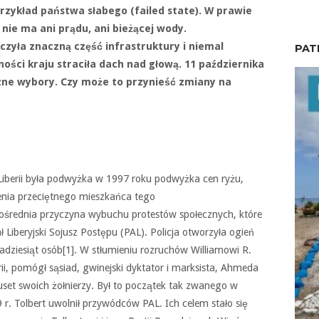
o przykład państwa słabego (failed state). W prawie
i nie ma ani prądu, ani bieżącej wody.
zyła znaczną część infrastruktury i niemal
PAT
ości kraju straciła dach nad głową. 11 października
zne wybory. Czy może to przynieść zmiany na
iberii była podwyżka w 1997 roku podwyżka cen ryżu,
enia przeciętnego mieszkańca tego
pośrednia przyczyna wybuchu protestów społecznych, które
Liberyjski Sojusz Postępu (PAL). Policja otworzyła ogień
lkadziesiąt osób[1]. W stłumieniu rozruchów Williamowi R.
i, pomógł sąsiad, gwinejski dyktator i marksista, Ahmeda
set swoich żołnierzy. Był to początek tak zwanego w
9 r. Tolbert uwolnił przywódców PAL. Ich celem stało się