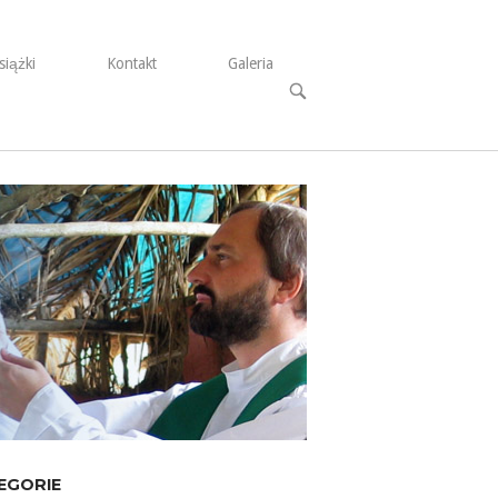
siążki
Kontakt
Galeria
Open
search
bar
EGORIE