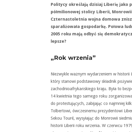
Politycy określają dzisiaj Liberię jak
półmilionowej stolicy Liberii, Monrowi
Czternastoletnia wojna domowa zniszc
sparaliżowała gospodarkę. Połowa ludn
2005 roku mają odbyć się demokratyc
lepsze?
„Rok wrzenia”
Niezwykle ważnym wydarzeniem w historii L
który stanowi podstawowy składnik pożywi
zachodnioafrykańskiego kraju. Była to bez
14 kwietnia tego samego roku zorganizował 
do protestujących, zabijając co najmniej ki
Tolbertowi, ówczesnemu prezydentowi Liberi
Sekou Touré, wysyłając do Monrowii siedmiu
historii Liberii roku wrzenia. W czerwcu 197