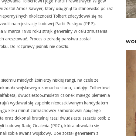
nie wyzwania Tolbertowi i jego Partii Prawdziwych Wigów
ostał Amos Sawyer, który osiągnął to stanowisko po raz
iepomyślnych okoliczności Tolbert zdecydował się na
wolił na rejestrację Ludowej Partii Postępu (PPP).
a 8 marca 1980 roku strajk generalny w celu zmuszenia
 ich aresztować. Proces o zdradę państwa został
WOL
oku. Do rozprawy jednak nie doszło.
iedmiu młodych żołnierzy niskiej rangi, na czele ze
okonała wojskowego zamachu stanu, zadając Tolbertowi
nalfabeta, dwudziestoośmioletni członek małego plemienia
kraju) wydawał się zupełnie nieoczekiwanym kandydatem
ągu kilku minut zamachowcy zamordowali śpiącego
a oraz dokonali brutalnej rzezi dwudziestu sześciu osób z
yli Ludową Radę Ocalenia (PRC), która obwołała się
znali sobie awans wojskowy. Doe został generałem z