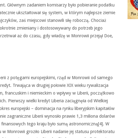
ent. Głównym zadaniem komisarzy było pobieranie podatku
tecznie ukształtował się system, w którym najlepsze ziemie
czyków, zaś miejscowi stanowili siłę roboczą. Chociaż
lokrotnie zmieniany i dostosowywany do potrzeb jego
 przetrwał aż do czasu, gdy władzę w Monrowii przejął Doe,
erii z potęgami europejskimi, rząd w Monrowii od samego
 kredyt. Trwająca w drugiej połowie XIX wieku rywalizacja
m, francuskim i niemieckim o wpływy w Liberii, początkowo
h. Pierwszy wielki kredyt Liberia zaciągnęła od Wielkiej
kres europejski – dominacja na rynku liberyjskim kapitałów
nie zagraniczne Liberii wynosiło prawie 1,3 miliona dolarów
 finansowych tego kraju było sumą astronomiczną[4]. W
 Monrowii groziło Liberii nadanie jej statusu protektoratu