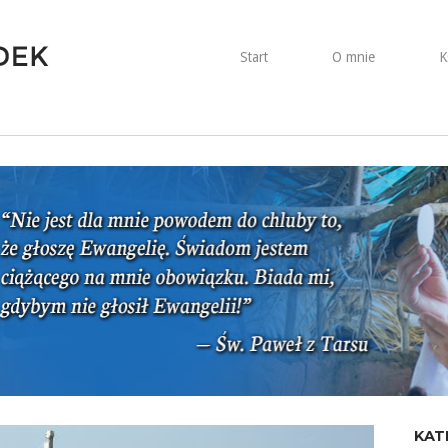
Start
O mnie
K
KAT