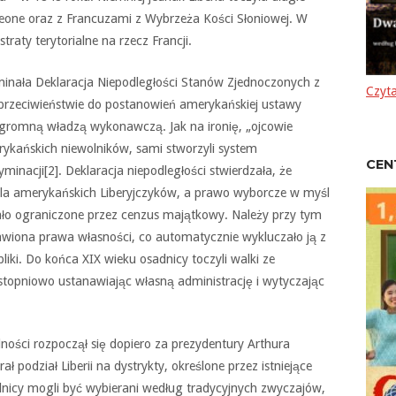
a Leone oraz z Francuzami z Wybrzeża Kości Słoniowej. W
raty terytorialne na rzecz Francji.
ominała Deklaracja Niepodległości Stanów Zjednoczonych z
Czyta
 w przeciwieństwie do postanowień amerykańskiej ustawy
ogromną władzą wykonawczą. Jak na ironię, „ojcowie
rykańskich niewolników, sami stworzyli system
CEN
minacji[2]. Deklaracja niepodległości stwierdzała, że
 dla amerykańskich Liberyjczyków, a prawo wyborcze w myśl
ostało ograniczone przez cenzus majątkowy. Należy przy tym
wiona prawa własności, co automatycznie wykluczało ją z
iki. Do końca XIX wieku osadnicy toczyli walki ze
 stopniowo ustanawiając własną administrację i wytyczając
ości rozpoczął się dopiero za prezydentury Arthura
 podział Liberii na dystrykty, określone przez istniejące
elnicy mogli być wybierani według tradycyjnych zwyczajów,