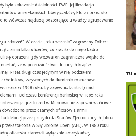
 było zakazanie działalności TWP. Jej likwidacja
zentantów amerykańskich Liberyjczyków, którzy przez sto
Było to wówczas najdłużej pozostające u władzy ugrupowanie
gu zdarzeń? W czasie „roku wrzenia” zagrożony Tolbert
ął z armii kilku oficerów, co zraziło do niego kadrę
zuli się obrażeni, gdy wezwał on zagraniczne wojsko do
amiętać, że w przeciwieństwie do innych krajów
itarnej. Przez długi czas jedynym w niej oddziałem
TU 
ę z ochotników, wzywanych do tłumienia rozruchów.
utworzona w 1908 roku, by zapewnić kontrolę nad
koloniami. Od czasu konferencji berlińskiej w 1885 roku
y interwencją, jeżeli rząd w Monrowii nie zapewni właściwej
ła dowodzona przez czarnych oficerów z armii
ki udzielonej przez prezydenta Stanów Zjednoczonych Johna
przekształcona w Siły Zbrojne Liberii (AFL). W 1980 roku
 Kadrę oficerską stanowili wyłącznie amerykańscy