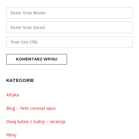
Nazwa
*
Adres
e-
mail
Witryna
*
internetowa
KATEGORIE
Afryka
Blog – Finis coronat opus
Dwaj ludzie z Galicji – recenzje
Filmy