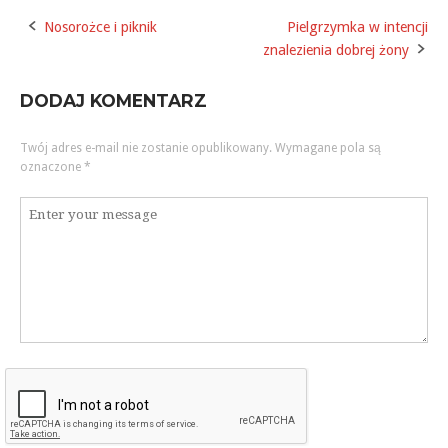
Nosorożce i piknik
Pielgrzymka w intencji
Post
znalezienia dobrej żony
navigation
DODAJ KOMENTARZ
Twój adres e-mail nie zostanie opublikowany.
Wymagane pola są
oznaczone
*
Komentarz
*