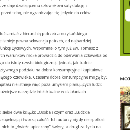
, że daje działającemu człowiekowi satysfakcję z
 przed sobą, nie ograniczając się jedynie do celów
utożsamiać z hierarchią potrzeb amerykańskiego
stnieje pewna sekwencja potrzeb, od najbardziej
unkcji życiowych. Wspominał o tym już św. Tomasz z
nych warunków może prowadzić do oderwania człowieka od
do istoty czysto biologicznej. Jednak, jak trafnie
sztywnego podziału na dobra konsumpcyjne i kapitałowe.
ałającego człowieka. Czasami dobra konsumpcyjne mogą być
MOJ
itału nie istnieje więc poza umysłem planujących ludzi;
jważniejsze narzędzie intelektualne w działaniach
k siebie dwie książki: „Osoba i czyn” oraz „Ludzkie
uzupełniają i tworzą całość. Ich autorzy nigdy nie spotkali
z nich to „świeżo upieczony” święty, a drugi za życia na