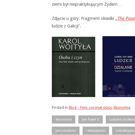
ziemi był niepraktykującym Żydem…
Zdjęcie u góry: Fragment okładki „
The Pope
ludzie z Galicji”.
Posted in
Blog - Finis coronat opus
,
Ekonomia
ekonomia
Jan Pawł II
Ludzkie działan
personalizm
relatytwizm
subiektywi