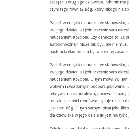
szczęściu drugiego człowieka. Nikt nie ma
czyni tego również Bóg, który nikogo nie zb
Papież w encyklice naucza, że stanowisko, 
swojego działania i jednocześnie sam określa
nauczaniem Kościoła. Czy oznacza to, że 
autonomicznej? Może tak być, ale nie musi
austriacki ekonomista był wierny tej zasadzi
Papież w encyklice naucza, że stanowisko, 
swojego działania i jednocześnie sam określa
nauczaniem Kościoła. O tym mówi św. Jan 
wolnym i świadomym podporządkowaniu lud
relatywizmem moralnym, ponieważ każdy cz
moralnej jakości czynów decyduje relacja
jest sam Bóg. O tym samym pisał jako filozo
dla człowieka w jego działaniu jest nie tylko
Cele ludzkiego działania są subiektywne, d