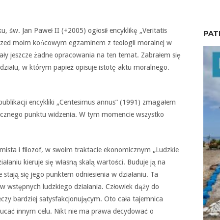
u, św. Jan Paweł II (+2005) ogłosił encyklikę „Veritatis
PAT
y przed moim końcowym egzaminem z teologii moralnej w
ały jeszcze żadne opracowania na ten temat. Zabrałem się
działu, w którym papież opisuje istotę aktu moralnego.
ublikacji encykliki „Centesimus annus” (1991) zmagałem
gicznego punktu widzenia. W tym momencie wszystko
mista i filozof, w swoim traktacie ekonomicznym „Ludzkie
iałaniu kieruje się własną skalą wartości. Buduje ją na
 stają się jego punktem odniesienia w działaniu. Ta
w wstępnych ludzkiego działania. Człowiek dąży do
czy bardziej satysfakcjonującym. Oto cała tajemnica
rzucać innym celu. Nikt nie ma prawa decydować o