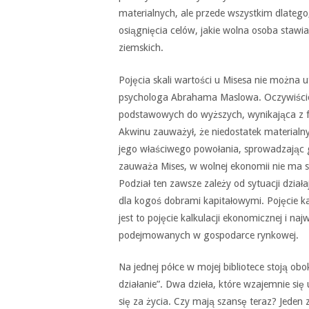
materialnych, ale przede wszystkim dlatego
osiągnięcia celów, jakie wolna osoba stawia
ziemskich.
Pojęcia skali wartości u Misesa nie można 
psychologa Abrahama Maslowa. Oczywiście i
podstawowych do wyższych, wynikająca z f
Akwinu zauważył, że niedostatek material
jego właściwego powołania, sprowadzając go 
zauważa Mises, w wolnej ekonomii nie ma 
Podział ten zawsze zależy od sytuacji dzi
dla kogoś dobrami kapitałowymi. Pojęcie kap
jest to pojęcie kalkulacji ekonomicznej i na
podejmowanych w gospodarce rynkowej.
Na jednej półce w mojej bibliotece stoją obo
działanie”. Dwa dzieła, które wzajemnie się 
się za życia. Czy mają szansę teraz? Jeden 