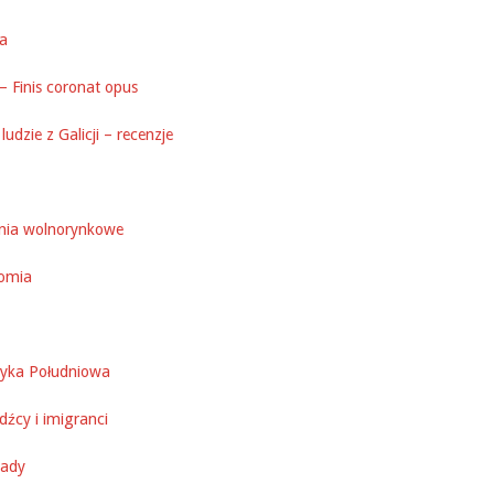
ka
– Finis coronat opus
ludzie z Galicji – recenzje
nia wolnorynkowe
omia
yka Południowa
źcy i imigranci
ady