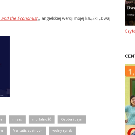
 and the Economist
„, angielskiej wersji mojej książki „Dwaj
Czyta
CEN
ie
mises
morlalność
Osoba i czyn
zm
Veritatis spelndor
wolny rynek