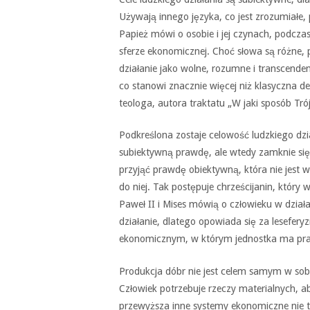
Używają innego języka, co jest zrozumiałe, 
Papież mówi o osobie i jej czynach, podczas 
sferze ekonomicznej. Choć słowa są różne, po
działanie jako wolne, rozumne i transcenden
co stanowi znacznie więcej niż klasyczna def
teologa, autora traktatu „W jaki sposób Tr
Podkreślona zostaje celowość ludzkiego dz
subiektywną prawdę, ale wtedy zamknie się
przyjąć prawdę obiektywną, która nie jest 
do niej. Tak postępuje chrześcijanin, który
Paweł II i Mises mówią o człowieku w dział
działanie, dlatego opowiada się za lesefer
ekonomicznym, w którym jednostka ma pr
Produkcja dóbr nie jest celem samym w sobi
Człowiek potrzebuje rzeczy materialnych, ab
przewyższa inne systemy ekonomiczne nie ty