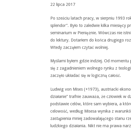
22 lipca 2017
Po sześciu latach pracy, w sierpniu 1993 rok
splendor”. Było to zaledwie kilka miesięc
seminarium w Pieniężnie. Wówczas nie istni
do lektury. Dotarłem do końca drugiego roz
Wtedy zacząłem czytać wolniej.
Myślami byłem gdzie indziej. Od momentu p
się z zagadnieniem wolnego rynku z teolo
zaczęło układać się w logiczną całość.
Ludwig von Mises (+1973), austriacki ekono
działanie” trafnie zauważa, że człowiek w dz
podstawie celów, które sam wybiera, a które
celowość, według Misesa wynika z warunkó
zastąpienia mniej zadowalającego stanu rze
ludzkiego działania. Nikt nie ma prawa na