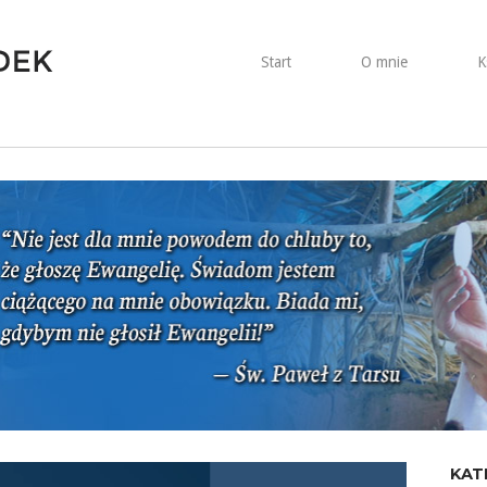
Start
O mnie
K
KAT