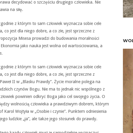
 prawa decydować o szczęściu drugiego człowieka. Nie
awia na siłę.
zgodnie z którym to sam człowiek wyznacza sobie cele
, co jest dla niego dobre, a co złe, jest sprzeczne z
propozycja Misesa prowadzi do budowania moralności
WOL
. Ekonomia jako nauka jest wolna od wartościowania, a
e.
zgodnie z którym to sam człowiek wyznacza sobie cele
, co jest dla niego dobre, a co złe, jest sprzeczne z
Paweł II w „Blasku Prawdy”. Życie moralne polega na
zkich czynów Bogu. Nie ma to jednak nic wspólnego z
łowiek powinien odkryć Boga jako cel swojego życia. O
 między wolnością człowieka a prawdziwym dobrem, którym
f Karol Wojtyła w „Osobie i czynie”. Punktem odniesienia
 jego ludzkie „ja”, ale także jego stosunek do prawdy.
latego każdy człowiek musi je samodzielnie wyznaczyć.