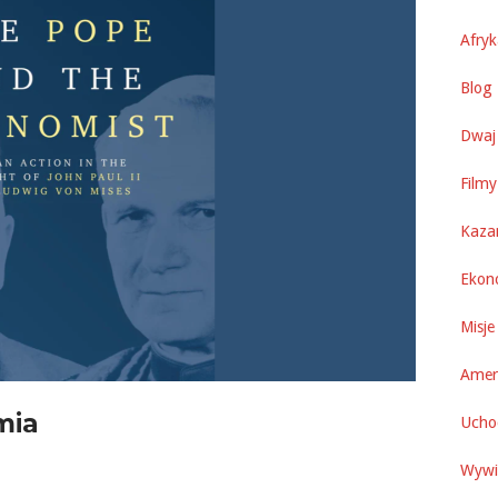
Afry
Blog 
Dwaj 
Filmy
Kaza
Ekon
Misje
Amer
mia
Uchod
Wywi