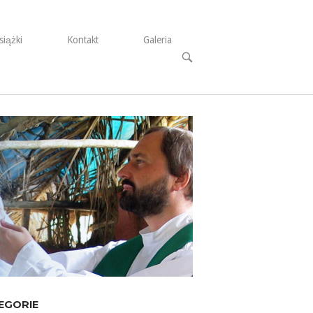
siążki
Kontakt
Galeria
Open
search
bar
EGORIE