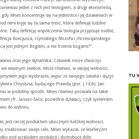
ponieważ jeden z nich jest teologiem, a drugi ekonomistą.
gdy Mises koncentruje się na jednostce i jej działaniach w
d nimi kryje się ta sama treść, która definiuje ludzkie
tne. Taką definicję współczesna teologia przypisuje osobie,
inicja Boecjusza, rzymskiego filozofa i chrześcijańskiego
ójca jest jednym Bogiem, a nie trzema bogami?”.
iałania oraz jego dynamika. Człowiek może stworzyć
 we własnym świecie. Może również, w swojej wolności,
TU 
wymysłem jego wyobraźni, wyjść ze swojego świata i dążyć
 wybiera Chrystusa, będącego Prawdą (por. J 14,6). Jan
aniu w podobny sposób. Mises również pozwala na takie
yzmem (fr.
laissez-faire
, pozwólcie działać), czyli systemem
awo do wyboru.
e; jest raczej produktem ubocznym ludzkiej wolności.
y zrealizować swoje cele. Mises wykazał, że leseferyzm
lko pod względem produkcji i dystrybucji dóbr