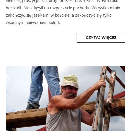
niedzielę) ruszył po raz drugi orszak Trzech Króli. W tym roku
bez króli. Nie zdążyli na rozpoczęcie pochodu. Wszystko miało
zakończyć się jasełkami w kościele, a zakończyło się tylko
wspólnym śpiewaniem kolęd.
MORE
CZYTAJ WIĘCEJ
TAG