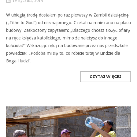
19 stycznia, 2014
W ubiegłą środę dostałem po raz pierwszy w Zambii dziesięcinę
(„Tithe to God”) od nieznajomego. Czekał na mnie rano na placu
budowy. Zaskoczony zapytałem: „Dlaczego chcesz złożyć ofiarę
na ręce księdza katolickiego, mimo że należysz do innego
kościoła?” Wskazując ręką na budowane przez nas przedszkole
powiedział: „Podoba mi się to, co robicie tutaj w Lindzie dla
Boga i ludzi”.
MORE
CZYTAJ WIĘCEJ
TAG