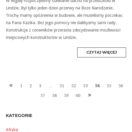
W wigilię rozpoczęliśmy stawianie dachu na przedszkolu w
Lindzie. Był tylko jeden dzień przerwy na Boże Narodzenie.
Trochę mamy opóźnienia w budowie, ale musieliśmy poczekać
na Pana Kazika. Bez jego pomocy nie dalibyśmy sami rady.
Konstrukcja z ceowników przerasta zdecydowanie możliwości
miejscowych konstruktorów w Lindzie.
MORE
CZYTAJ WIĘCEJ
TAG
Posts
1
2
3
…
51
52
53
54
55
56
57
58
59
60
navigation
KATEGORIE
Afryka