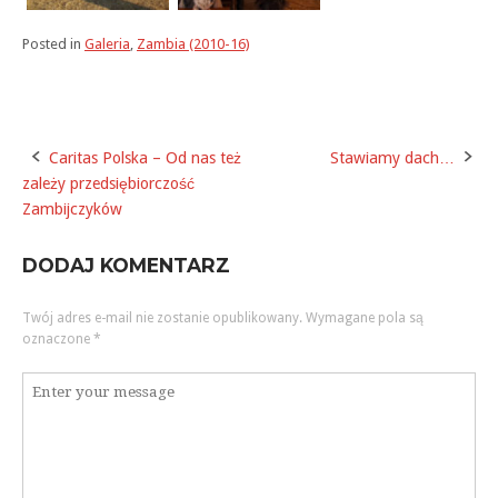
Posted in
Galeria
,
Zambia (2010-16)
Caritas Polska – Od nas też
Stawiamy dach…
Post
zależy przedsiębiorczość
navigation
Zambijczyków
DODAJ KOMENTARZ
Twój adres e-mail nie zostanie opublikowany.
Wymagane pola są
oznaczone
*
Komentarz
*