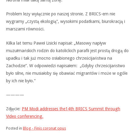
Problem leży wyłącznie po naszej stronie. Z BRICS-em nie
wygramy „czystą ekologią”, wysokimi podatkami, biurokracją i
marszami równości.
Kilka lat temu Paweł Lisicki napisał: „Masowy napływ
muzułmańskich rodzin do katolickich parafii jest prostą drogą do
upadku i tak już mocno osłabionego chrześcijaństwa na
Zachodzie”. W odpowiedzi napisałem: „Gdyby chrześcijaństwo
było silne, nie musiałoby się obawiać migrantów i może w ogóle
by ich nie było.”
————
Zdjęcie:
PM Modi addresses the14th BRICS Summit through
Video conferencing.
Posted in
Blog - Finis coronat opus