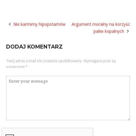
Nie karmimy hipopotamów
Argument moralny na korzyść
Post
paliw kopalnych
navigation
DODAJ KOMENTARZ
Twój adres e-mail nie zostanie opublikowany.
Wymagane pola są
oznaczone
*
Komentarz
*