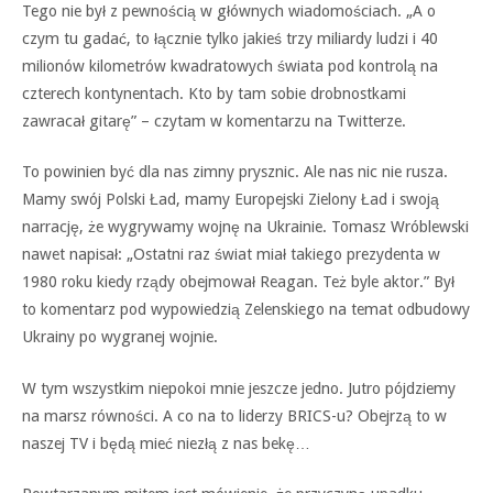
Tego nie był z pewnością w głównych wiadomościach. „A o
czym tu gadać, to łącznie tylko jakieś trzy miliardy ludzi i 40
milionów kilometrów kwadratowych świata pod kontrolą na
czterech kontynentach. Kto by tam sobie drobnostkami
zawracał gitarę” – czytam w komentarzu na Twitterze.
To powinien być dla nas zimny prysznic. Ale nas nic nie rusza.
Mamy swój Polski Ład, mamy Europejski Zielony Ład i swoją
narrację, że wygrywamy wojnę na Ukrainie. Tomasz Wróblewski
nawet napisał: „Ostatni raz świat miał takiego prezydenta w
1980 roku kiedy rządy obejmował Reagan. Też byle aktor.” Był
to komentarz pod wypowiedzią Zelenskiego na temat odbudowy
Ukrainy po wygranej wojnie.
W tym wszystkim niepokoi mnie jeszcze jedno. Jutro pójdziemy
na marsz równości. A co na to liderzy BRICS-u? Obejrzą to w
naszej TV i będą mieć niezłą z nas bekę…