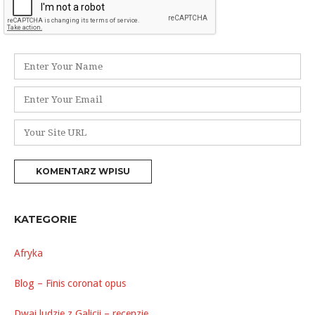
Nazwa
*
Adres
e-
mail
Witryna
*
internetowa
KATEGORIE
Afryka
Blog – Finis coronat opus
Dwaj ludzie z Galicji – recenzje