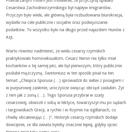
Powtarzanym mitem jest mówienie, że przyczyną upadku
Cesarstwa Zachodniorzymskiego był napływ imigrantów.
Przyczyn było wiele, ale główną była rozbudowana biurokracja,
wydatki na cele publiczne i socjalne oraz podwyższanie
podatków. To wszystko było na długo przed najazdem Hunów z
Azji.
Warto również nadmienić, że wielu cesarzy rzymskich
praktykowało homoseksualizm. Cesarz Neron nie tylko miał
kochanków o tej samej płci, ale był pierwszym, który publicznie
poślubił mężczyznę. Swetoniusz w ten sposób pisał na ten
temat: „Chłopca Sporusa (…) sprowadził do siebie z posagiem i
w purpurowej zasłonie, uroczyście święcąc obrzęd zaślubin. Żył
z nim jak z żoną (…). Tego Sporusa przybrał w szaty
cesarzowej, obwoził z sobą w lektyce, towarzyszył mu po sądach
i targowiskach Grecji, a rychło i w Rzymie na sigillariach, co
chwilę obcałowując (…)”. Historyk cesarzy rzymskich dodaje
dowcipnie, że dla świata byłoby znacznie lepiej, gdyby ojciec
Nerona miał taką samą żonę.