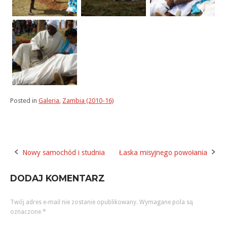
Posted in
Galeria
,
Zambia (2010-16)
Nowy samochód i studnia
Łaska misyjnego powołania
Post
navigation
DODAJ KOMENTARZ
Twój adres e-mail nie zostanie opublikowany.
Wymagane pola są
oznaczone
*