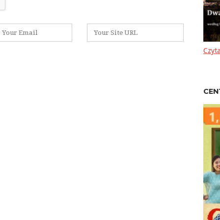
Witryna
internetowa
Czyta
CEN