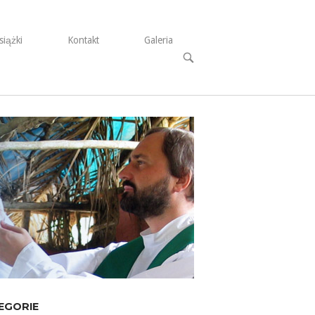
siążki
Kontakt
Galeria
Open
search
bar
EGORIE