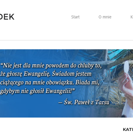
Start
O mnie
K
KAT