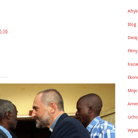
Afry
Blog 
2-16
Dwaj 
Filmy
Kaza
Ekon
Misje
Amer
Uchod
Wywi