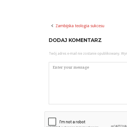
Zambijska teologia sukcesu
Post
navigation
DODAJ KOMENTARZ
Twój adres e-mail nie zostanie opublikowany.
Wym
Komentarz
*