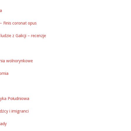
ka
– Finis coronat opus
ludzie z Galicji – recenzje
nia wolnorynkowe
omia
yka Południowa
źcy i imigranci
ady