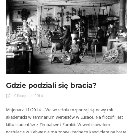
Gdzie podziali się bracia?
10 listopada, 2014
Misjonarz 11/2014 – We wrześniu rozpoczął się nowy rok
akademicki w seminarium werbistów w Lusace. Na filozofii jest
kilku studentów z Zimbabwe i Zambii. W werbistowskim
postulacie w Kabwe nie ma znowu żadnego kandydata na brata