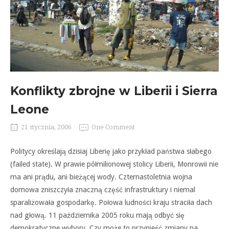
Konflikty zbrojne w Liberii i Sierra
Leone
21 stycznia, 2006
One Comment
Politycy określają dzisiaj Liberię jako przykład państwa słabego
(failed state). W prawie półmilionowej stolicy Liberii, Monrowii nie
ma ani prądu, ani bieżącej wody. Czternastoletnia wojna
domowa zniszczyła znaczną część infrastruktury i niemal
sparaliżowała gospodarkę. Połowa ludności kraju straciła dach
nad głową. 11 października 2005 roku mają odbyć się
demokratyczne wybory. Czy może to przynieść zmiany na